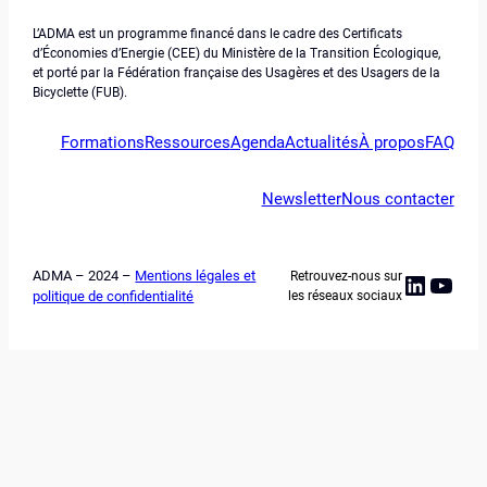
L’ADMA est un programme financé dans le cadre des Certificats
d’Économies d’Energie (CEE) du Ministère de la Transition Écologique,
et porté par la Fédération française des Usagères et des Usagers de la
Bicyclette (FUB).
Formations
Ressources
Agenda
Actualités
À propos
FAQ
Newsletter
Nous contacter
ADMA – 2024 –
Mentions légales et
Retrouvez-nous sur
Linked
YouT
politique de confidentialité
les réseaux sociaux