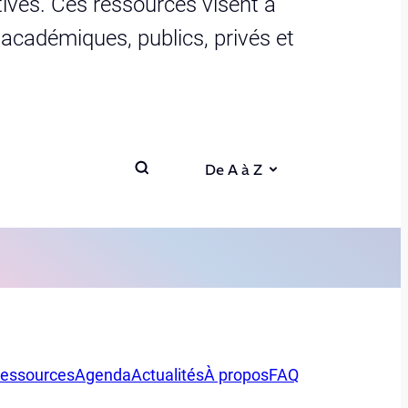
ives. Ces ressources visent à
s académiques, publics, privés et
De A à Z
essources
Agenda
Actualités
À propos
FAQ