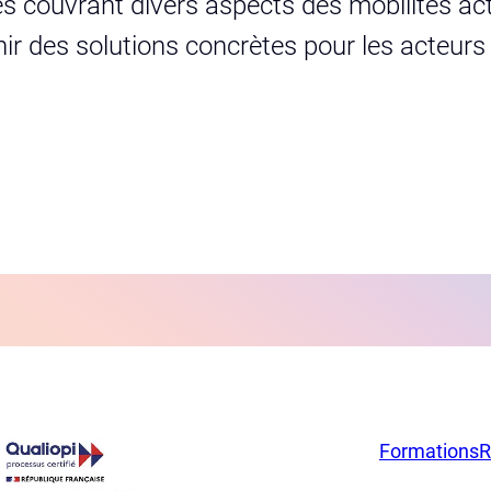
s couvrant divers aspects des mobilités act
urnir des solutions concrètes pour les acteur
Formations
R