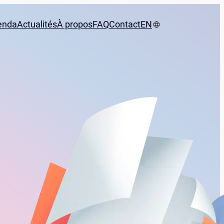
enda
Actualités
À propos
FAQ
Contact
EN