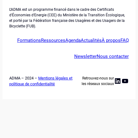
L’ADMA est un programme financé dans le cadre des Certificats
d’Économies d’Energie (CEE) du Ministère de la Transition Écologique,
et porté par la Fédération française des Usagères et des Usagers de la
Bicyclette (FUB).
Formations
Ressources
Agenda
Actualités
À propos
FAQ
Newsletter
Nous contacter
ADMA – 2024 –
Mentions légales et
Retrouvez-nous sur
Linked
YouT
politique de confidentialité
les réseaux sociaux