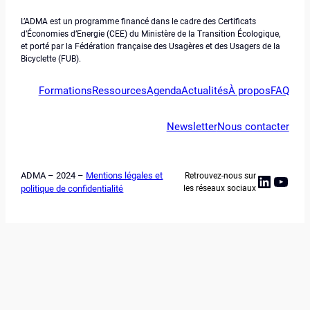
L’ADMA est un programme financé dans le cadre des Certificats
d’Économies d’Energie (CEE) du Ministère de la Transition Écologique,
et porté par la Fédération française des Usagères et des Usagers de la
Bicyclette (FUB).
Formations
Ressources
Agenda
Actualités
À propos
FAQ
Newsletter
Nous contacter
ADMA – 2024 –
Mentions légales et
Retrouvez-nous sur
Linked
YouT
politique de confidentialité
les réseaux sociaux