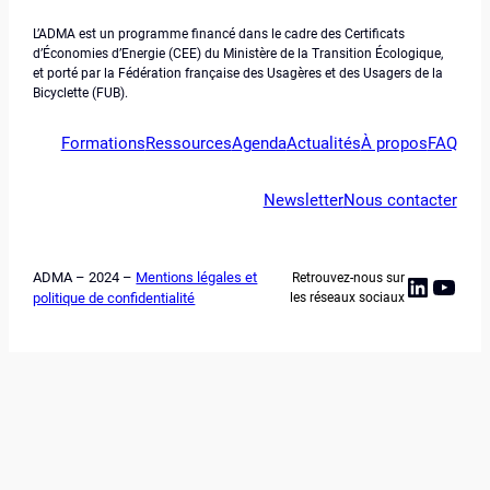
L’ADMA est un programme financé dans le cadre des Certificats
d’Économies d’Energie (CEE) du Ministère de la Transition Écologique,
et porté par la Fédération française des Usagères et des Usagers de la
Bicyclette (FUB).
Formations
Ressources
Agenda
Actualités
À propos
FAQ
Newsletter
Nous contacter
ADMA – 2024 –
Mentions légales et
Retrouvez-nous sur
Linked
YouT
politique de confidentialité
les réseaux sociaux