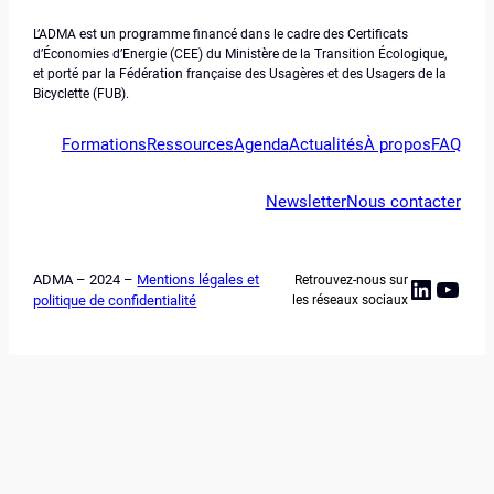
L’ADMA est un programme financé dans le cadre des Certificats
d’Économies d’Energie (CEE) du Ministère de la Transition Écologique,
et porté par la Fédération française des Usagères et des Usagers de la
Bicyclette (FUB).
Formations
Ressources
Agenda
Actualités
À propos
FAQ
Newsletter
Nous contacter
ADMA – 2024 –
Mentions légales et
Retrouvez-nous sur
Linked
YouT
politique de confidentialité
les réseaux sociaux