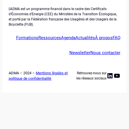
L’ADMA est un programme financé dans le cadre des Certificats
d’Économies d’Energie (CEE) du Ministère de la Transition Écologique,
et porté par la Fédération française des Usagères et des Usagers de la
Bicyclette (FUB).
Formations
Ressources
Agenda
Actualités
À propos
FAQ
Newsletter
Nous contacter
ADMA – 2024 –
Mentions légales et
Retrouvez-nous sur
Linked
YouT
politique de confidentialité
les réseaux sociaux