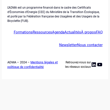
L’ADMA est un programme financé dans le cadre des Certificats
d’Économies d’Energie (CEE) du Ministère de la Transition Écologique,
et porté par la Fédération française des Usagères et des Usagers de la
Bicyclette (FUB).
Formations
Ressources
Agenda
Actualités
À propos
FAQ
Newsletter
Nous contacter
ADMA – 2024 –
Mentions légales et
Retrouvez-nous sur
Linked
YouT
politique de confidentialité
les réseaux sociaux