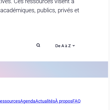
ives. Ces ressources visent à
s académiques, publics, privés et
De A à Z
essources
Agenda
Actualités
À propos
FAQ