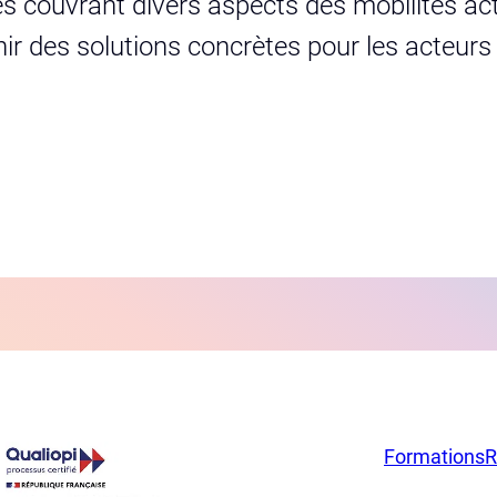
s couvrant divers aspects des mobilités act
urnir des solutions concrètes pour les acteur
Formations
R