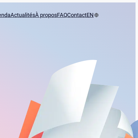
enda
Actualités
À propos
FAQ
Contact
EN