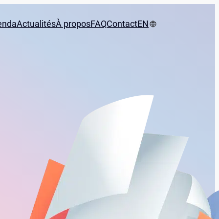
enda
Actualités
À propos
FAQ
Contact
EN