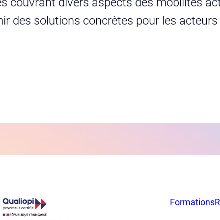
s couvrant divers aspects des mobilités act
urnir des solutions concrètes pour les acteur
Formations
R