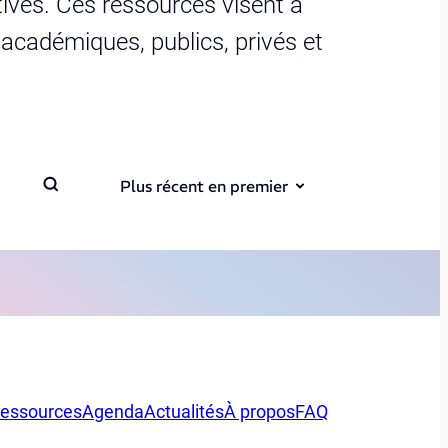
ives. Ces ressources visent à
s académiques, publics, privés et
Plus récent en premier
essources
Agenda
Actualités
À propos
FAQ