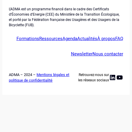
L’ADMA est un programme financé dans le cadre des Certificats
d’Économies d’Energie (CEE) du Ministère de la Transition Écologique,
et porté par la Fédération française des Usagères et des Usagers de la
Bicyclette (FUB).
Formations
Ressources
Agenda
Actualités
À propos
FAQ
Newsletter
Nous contacter
ADMA – 2024 –
Mentions légales et
Retrouvez-nous sur
Linked
YouT
politique de confidentialité
les réseaux sociaux