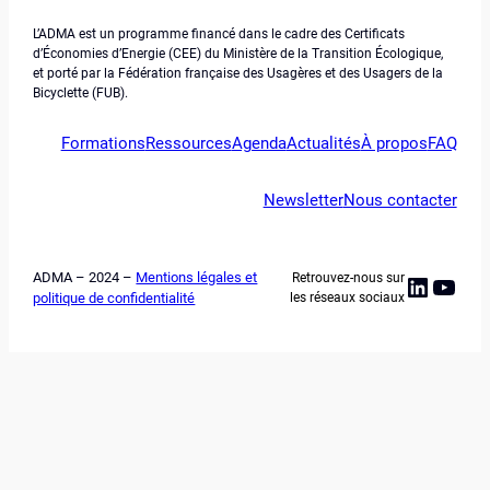
L’ADMA est un programme financé dans le cadre des Certificats
d’Économies d’Energie (CEE) du Ministère de la Transition Écologique,
et porté par la Fédération française des Usagères et des Usagers de la
Bicyclette (FUB).
Formations
Ressources
Agenda
Actualités
À propos
FAQ
Newsletter
Nous contacter
ADMA – 2024 –
Mentions légales et
Retrouvez-nous sur
Linked
YouT
politique de confidentialité
les réseaux sociaux