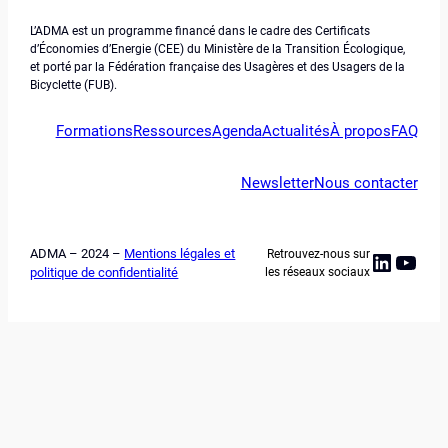
L’ADMA est un programme financé dans le cadre des Certificats
d’Économies d’Energie (CEE) du Ministère de la Transition Écologique,
et porté par la Fédération française des Usagères et des Usagers de la
Bicyclette (FUB).
Formations
Ressources
Agenda
Actualités
À propos
FAQ
Newsletter
Nous contacter
ADMA – 2024 –
Mentions légales et
Retrouvez-nous sur
Linked
YouT
politique de confidentialité
les réseaux sociaux