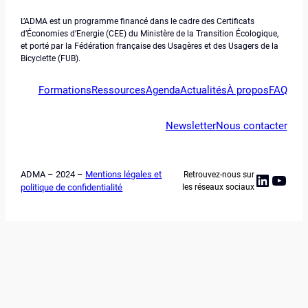
L’ADMA est un programme financé dans le cadre des Certificats
d’Économies d’Energie (CEE) du Ministère de la Transition Écologique,
et porté par la Fédération française des Usagères et des Usagers de la
Bicyclette (FUB).
Formations
Ressources
Agenda
Actualités
À propos
FAQ
Newsletter
Nous contacter
ADMA – 2024 –
Mentions légales et
Retrouvez-nous sur
Linked
YouT
politique de confidentialité
les réseaux sociaux