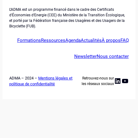
L’ADMA est un programme financé dans le cadre des Certificats
d’Économies d’Energie (CEE) du Ministère de la Transition Écologique,
et porté par la Fédération française des Usagères et des Usagers de la
Bicyclette (FUB).
Formations
Ressources
Agenda
Actualités
À propos
FAQ
Newsletter
Nous contacter
ADMA – 2024 –
Mentions légales et
Retrouvez-nous sur
Linked
YouT
politique de confidentialité
les réseaux sociaux