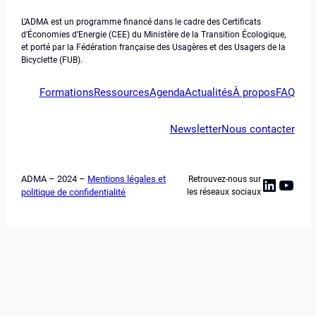
L’ADMA est un programme financé dans le cadre des Certificats
d’Économies d’Energie (CEE) du Ministère de la Transition Écologique,
et porté par la Fédération française des Usagères et des Usagers de la
Bicyclette (FUB).
Formations
Ressources
Agenda
Actualités
À propos
FAQ
Newsletter
Nous contacter
ADMA – 2024 –
Mentions légales et
Retrouvez-nous sur
Linked
YouT
politique de confidentialité
les réseaux sociaux