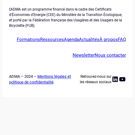
L’ADMA est un programme financé dans le cadre des Certificats
d’Économies d’Energie (CEE) du Ministère de la Transition Écologique,
et porté par la Fédération française des Usagères et des Usagers de la
Bicyclette (FUB).
Formations
Ressources
Agenda
Actualités
À propos
FAQ
Newsletter
Nous contacter
ADMA – 2024 –
Mentions légales et
Retrouvez-nous sur
Linked
YouT
politique de confidentialité
les réseaux sociaux