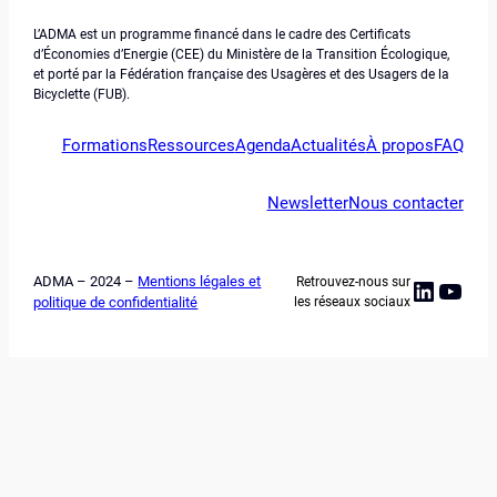
L’ADMA est un programme financé dans le cadre des Certificats
d’Économies d’Energie (CEE) du Ministère de la Transition Écologique,
et porté par la Fédération française des Usagères et des Usagers de la
Bicyclette (FUB).
Formations
Ressources
Agenda
Actualités
À propos
FAQ
Newsletter
Nous contacter
ADMA – 2024 –
Mentions légales et
Retrouvez-nous sur
Linked
YouT
politique de confidentialité
les réseaux sociaux