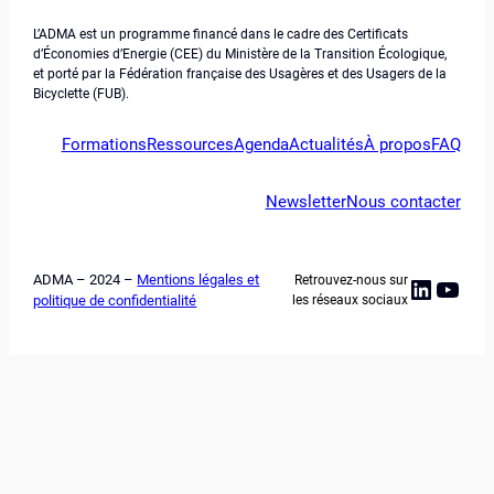
L’ADMA est un programme financé dans le cadre des Certificats
d’Économies d’Energie (CEE) du Ministère de la Transition Écologique,
et porté par la Fédération française des Usagères et des Usagers de la
Bicyclette (FUB).
Formations
Ressources
Agenda
Actualités
À propos
FAQ
Newsletter
Nous contacter
ADMA – 2024 –
Mentions légales et
Retrouvez-nous sur
Linked
YouT
politique de confidentialité
les réseaux sociaux