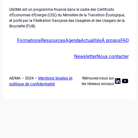
L’ADMA est un programme financé dans le cadre des Certificats
d’Économies d’Energie (CEE) du Ministère de la Transition Écologique,
et porté par la Fédération française des Usagères et des Usagers de la
Bicyclette (FUB).
Formations
Ressources
Agenda
Actualités
À propos
FAQ
Newsletter
Nous contacter
ADMA – 2024 –
Mentions légales et
Retrouvez-nous sur
Linked
YouT
politique de confidentialité
les réseaux sociaux