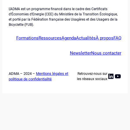
L’ADMA est un programme financé dans le cadre des Certificats
d’Économies d’Energie (CEE) du Ministère de la Transition Écologique,
et porté par la Fédération française des Usagères et des Usagers de la
Bicyclette (FUB).
Formations
Ressources
Agenda
Actualités
À propos
FAQ
Newsletter
Nous contacter
ADMA – 2024 –
Mentions légales et
Retrouvez-nous sur
Linked
YouT
politique de confidentialité
les réseaux sociaux