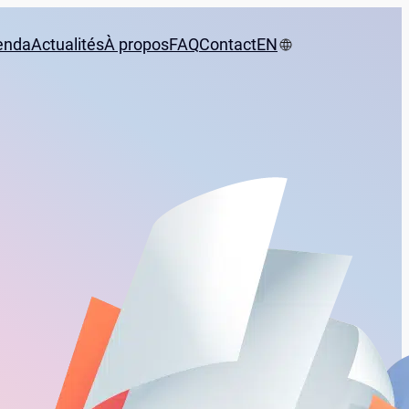
enda
Actualités
À propos
FAQ
Contact
EN