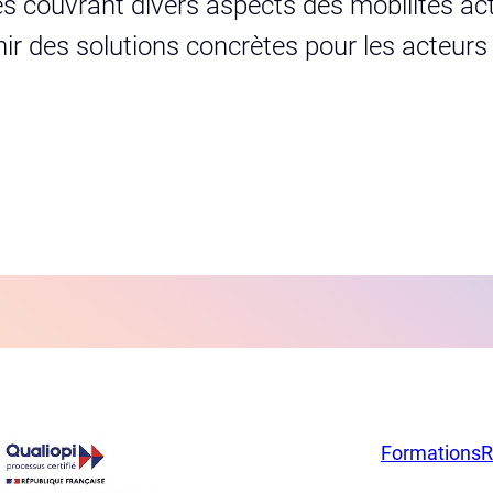
s couvrant divers aspects des mobilités act
urnir des solutions concrètes pour les acteur
Formations
R