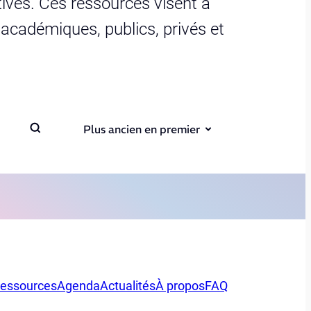
ives. Ces ressources visent à
s académiques, publics, privés et
Plus ancien en premier
essources
Agenda
Actualités
À propos
FAQ