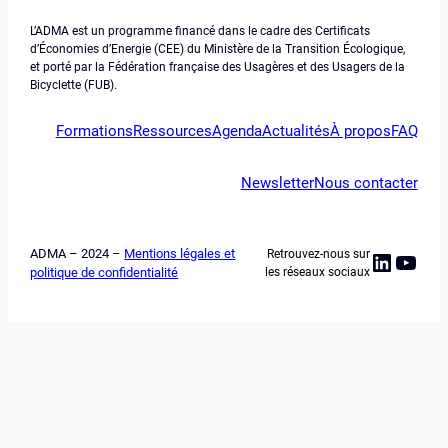
L’ADMA est un programme financé dans le cadre des Certificats
d’Économies d’Energie (CEE) du Ministère de la Transition Écologique,
et porté par la Fédération française des Usagères et des Usagers de la
Bicyclette (FUB).
Formations
Ressources
Agenda
Actualités
À propos
FAQ
Newsletter
Nous contacter
ADMA – 2024 –
Mentions légales et
Retrouvez-nous sur
Linked
YouT
politique de confidentialité
les réseaux sociaux