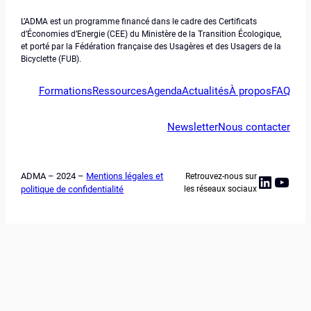
L’ADMA est un programme financé dans le cadre des Certificats
d’Économies d’Energie (CEE) du Ministère de la Transition Écologique,
et porté par la Fédération française des Usagères et des Usagers de la
Bicyclette (FUB).
Formations
Ressources
Agenda
Actualités
À propos
FAQ
Newsletter
Nous contacter
ADMA – 2024 –
Mentions légales et
Retrouvez-nous sur
Linked
YouT
politique de confidentialité
les réseaux sociaux