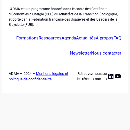
L’ADMA est un programme financé dans le cadre des Certificats
d’Économies d’Energie (CEE) du Ministère de la Transition Écologique,
et porté par la Fédération française des Usagères et des Usagers de la
Bicyclette (FUB).
Formations
Ressources
Agenda
Actualités
À propos
FAQ
Newsletter
Nous contacter
ADMA – 2024 –
Mentions légales et
Retrouvez-nous sur
Linked
YouT
politique de confidentialité
les réseaux sociaux