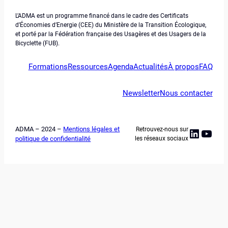
L’ADMA est un programme financé dans le cadre des Certificats
d’Économies d’Energie (CEE) du Ministère de la Transition Écologique,
et porté par la Fédération française des Usagères et des Usagers de la
Bicyclette (FUB).
Formations
Ressources
Agenda
Actualités
À propos
FAQ
Newsletter
Nous contacter
ADMA – 2024 –
Mentions légales et
Retrouvez-nous sur
Linked
YouT
politique de confidentialité
les réseaux sociaux