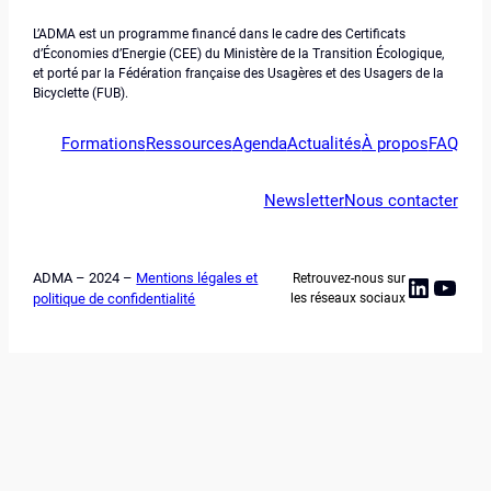
L’ADMA est un programme financé dans le cadre des Certificats
d’Économies d’Energie (CEE) du Ministère de la Transition Écologique,
et porté par la Fédération française des Usagères et des Usagers de la
Bicyclette (FUB).
Formations
Ressources
Agenda
Actualités
À propos
FAQ
Newsletter
Nous contacter
ADMA – 2024 –
Mentions légales et
Retrouvez-nous sur
Linked
YouT
politique de confidentialité
les réseaux sociaux