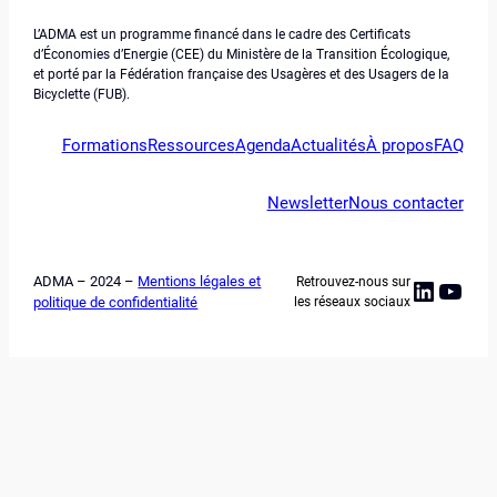
L’ADMA est un programme financé dans le cadre des Certificats
d’Économies d’Energie (CEE) du Ministère de la Transition Écologique,
et porté par la Fédération française des Usagères et des Usagers de la
Bicyclette (FUB).
Formations
Ressources
Agenda
Actualités
À propos
FAQ
Newsletter
Nous contacter
ADMA – 2024 –
Mentions légales et
Retrouvez-nous sur
Linked
YouT
politique de confidentialité
les réseaux sociaux