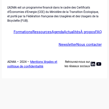
L’ADMA est un programme financé dans le cadre des Certificats
d’Économies d’Energie (CEE) du Ministère de la Transition Écologique,
et porté par la Fédération française des Usagères et des Usagers de la
Bicyclette (FUB).
Formations
Ressources
Agenda
Actualités
À propos
FAQ
Newsletter
Nous contacter
ADMA – 2024 –
Mentions légales et
Retrouvez-nous sur
Linked
YouT
politique de confidentialité
les réseaux sociaux