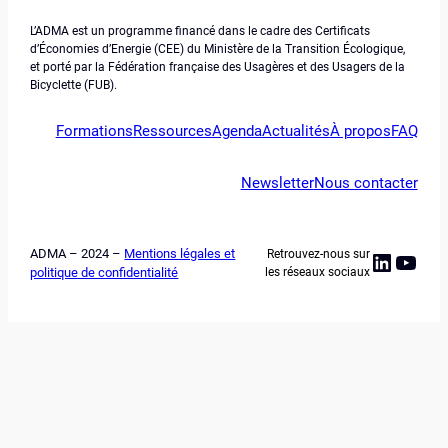
L’ADMA est un programme financé dans le cadre des Certificats
d’Économies d’Energie (CEE) du Ministère de la Transition Écologique,
et porté par la Fédération française des Usagères et des Usagers de la
Bicyclette (FUB).
Formations
Ressources
Agenda
Actualités
À propos
FAQ
Newsletter
Nous contacter
ADMA – 2024 –
Mentions légales et
Retrouvez-nous sur
Linked
YouT
politique de confidentialité
les réseaux sociaux