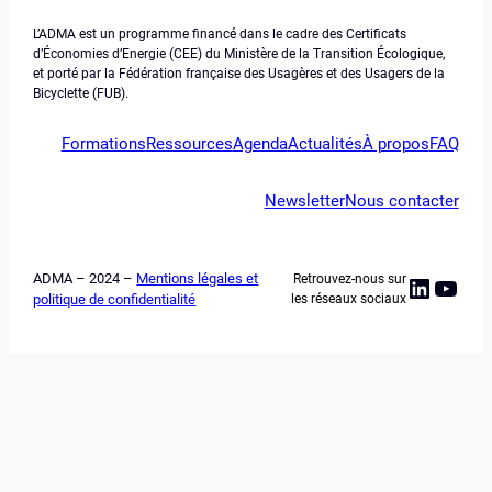
L’ADMA est un programme financé dans le cadre des Certificats
d’Économies d’Energie (CEE) du Ministère de la Transition Écologique,
et porté par la Fédération française des Usagères et des Usagers de la
Bicyclette (FUB).
Formations
Ressources
Agenda
Actualités
À propos
FAQ
Newsletter
Nous contacter
ADMA – 2024 –
Mentions légales et
Retrouvez-nous sur
Linked
YouT
politique de confidentialité
les réseaux sociaux