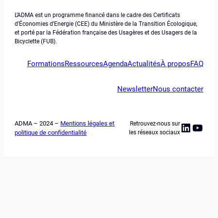
L’ADMA est un programme financé dans le cadre des Certificats
d’Économies d’Energie (CEE) du Ministère de la Transition Écologique,
et porté par la Fédération française des Usagères et des Usagers de la
Bicyclette (FUB).
Formations
Ressources
Agenda
Actualités
À propos
FAQ
Newsletter
Nous contacter
ADMA – 2024 –
Mentions légales et
Retrouvez-nous sur
Linked
YouT
politique de confidentialité
les réseaux sociaux