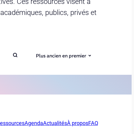
ives. Ces ressources visent à
s académiques, publics, privés et
Plus ancien en premier
essources
Agenda
Actualités
À propos
FAQ