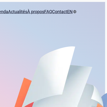
enda
Actualités
À propos
FAQ
Contact
EN