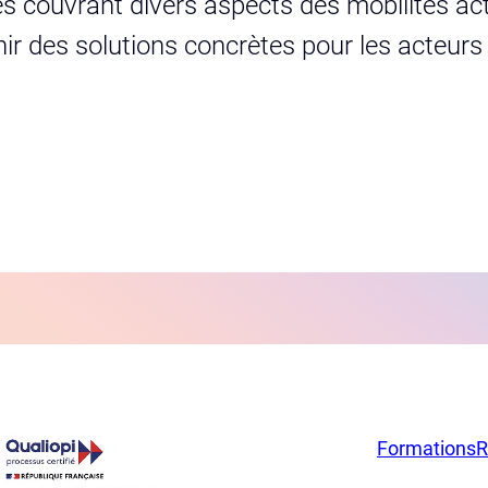
s couvrant divers aspects des mobilités act
urnir des solutions concrètes pour les acteur
Formations
R