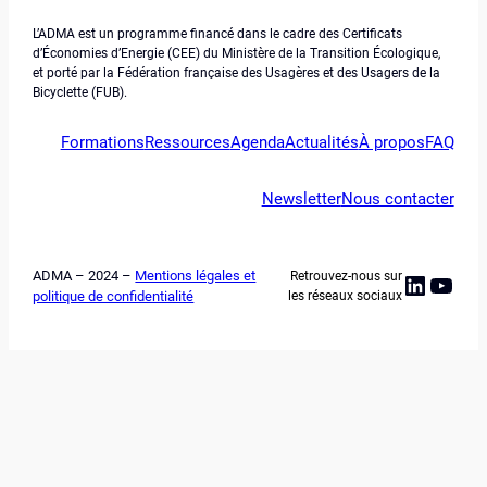
L’ADMA est un programme financé dans le cadre des Certificats
d’Économies d’Energie (CEE) du Ministère de la Transition Écologique,
et porté par la Fédération française des Usagères et des Usagers de la
Bicyclette (FUB).
Formations
Ressources
Agenda
Actualités
À propos
FAQ
Newsletter
Nous contacter
ADMA – 2024 –
Mentions légales et
Retrouvez-nous sur
Linked
YouT
politique de confidentialité
les réseaux sociaux