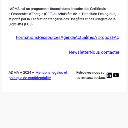
L’ADMA est un programme financé dans le cadre des Certificats
d’Économies d’Energie (CEE) du Ministère de la Transition Écologique,
et porté par la Fédération française des Usagères et des Usagers de la
Bicyclette (FUB).
Formations
Ressources
Agenda
Actualités
À propos
FAQ
Newsletter
Nous contacter
ADMA – 2024 –
Mentions légales et
Retrouvez-nous sur
Linked
YouT
politique de confidentialité
les réseaux sociaux