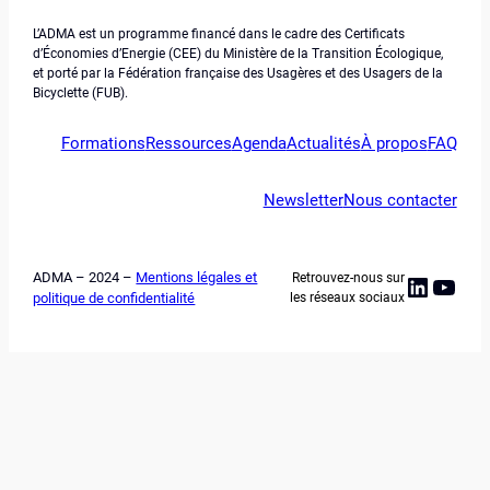
L’ADMA est un programme financé dans le cadre des Certificats
d’Économies d’Energie (CEE) du Ministère de la Transition Écologique,
et porté par la Fédération française des Usagères et des Usagers de la
Bicyclette (FUB).
Formations
Ressources
Agenda
Actualités
À propos
FAQ
Newsletter
Nous contacter
ADMA – 2024 –
Mentions légales et
Retrouvez-nous sur
Linked
YouT
politique de confidentialité
les réseaux sociaux