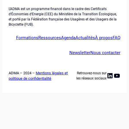
L’ADMA est un programme financé dans le cadre des Certificats
d’Économies d’Energie (CEE) du Ministère de la Transition Écologique,
et porté par la Fédération française des Usagères et des Usagers de la
Bicyclette (FUB).
Formations
Ressources
Agenda
Actualités
À propos
FAQ
Newsletter
Nous contacter
ADMA – 2024 –
Mentions légales et
Retrouvez-nous sur
Linked
YouT
politique de confidentialité
les réseaux sociaux