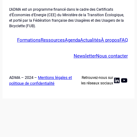
L’ADMA est un programme financé dans le cadre des Certificats
d’Économies d’Energie (CEE) du Ministère de la Transition Écologique,
et porté par la Fédération française des Usagères et des Usagers de la
Bicyclette (FUB).
Formations
Ressources
Agenda
Actualités
À propos
FAQ
Newsletter
Nous contacter
ADMA – 2024 –
Mentions légales et
Retrouvez-nous sur
Linked
YouT
politique de confidentialité
les réseaux sociaux