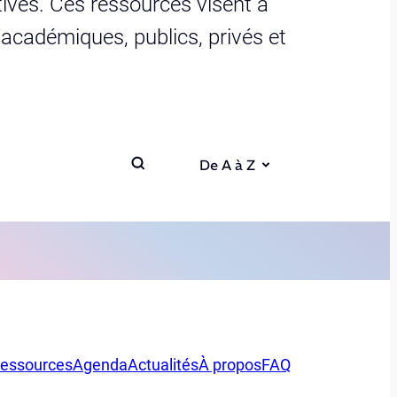
ives. Ces ressources visent à
s académiques, publics, privés et
De A à Z
essources
Agenda
Actualités
À propos
FAQ