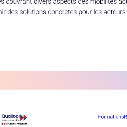
s couvrant divers aspects des mobilités act
urnir des solutions concrètes pour les acteur
Formations
R