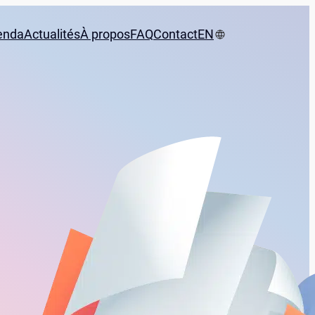
enda
Actualités
À propos
FAQ
Contact
EN