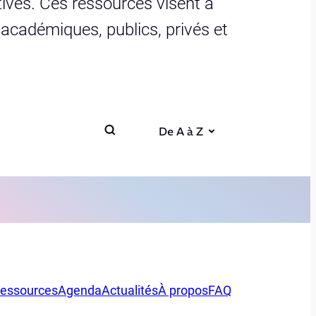
ives. Ces ressources visent à
s académiques, publics, privés et
De A à Z
essources
Agenda
Actualités
À propos
FAQ