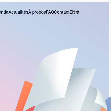
enda
Actualités
À propos
FAQ
Contact
EN