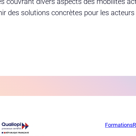
s couvrant divers aspects des mobilités act
urnir des solutions concrètes pour les acteur
Formations
R