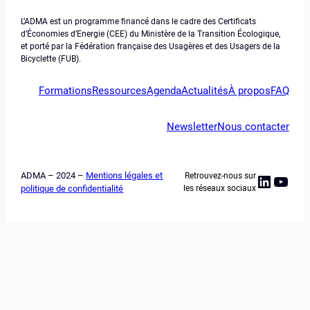
L’ADMA est un programme financé dans le cadre des Certificats
d’Économies d’Energie (CEE) du Ministère de la Transition Écologique,
et porté par la Fédération française des Usagères et des Usagers de la
Bicyclette (FUB).
Formations
Ressources
Agenda
Actualités
À propos
FAQ
Newsletter
Nous contacter
ADMA – 2024 –
Mentions légales et
Retrouvez-nous sur
Linked
YouT
politique de confidentialité
les réseaux sociaux