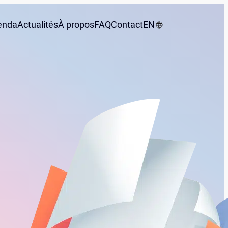
enda
Actualités
À propos
FAQ
Contact
EN