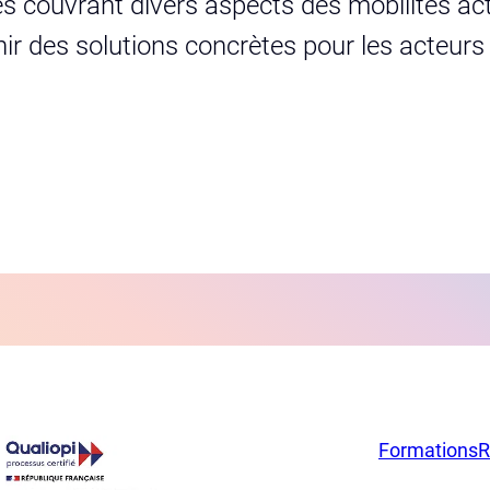
s couvrant divers aspects des mobilités act
urnir des solutions concrètes pour les acteur
Formations
R