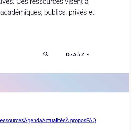
ives. Ces ressources visent à
s académiques, publics, privés et
De A à Z
essources
Agenda
Actualités
À propos
FAQ