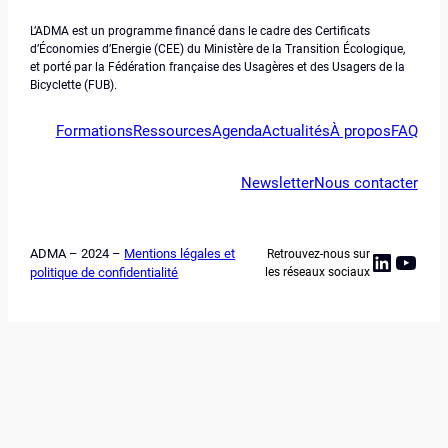
L’ADMA est un programme financé dans le cadre des Certificats
d’Économies d’Energie (CEE) du Ministère de la Transition Écologique,
et porté par la Fédération française des Usagères et des Usagers de la
Bicyclette (FUB).
Formations
Ressources
Agenda
Actualités
À propos
FAQ
Newsletter
Nous contacter
ADMA – 2024 –
Mentions légales et
Retrouvez-nous sur
Linked
YouT
politique de confidentialité
les réseaux sociaux