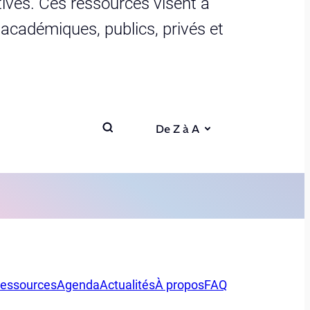
ives. Ces ressources visent à
s académiques, publics, privés et
De Z à A
essources
Agenda
Actualités
À propos
FAQ