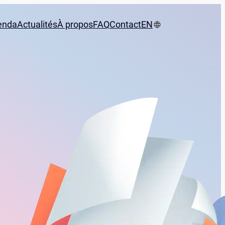
enda
Actualités
À propos
FAQ
Contact
EN