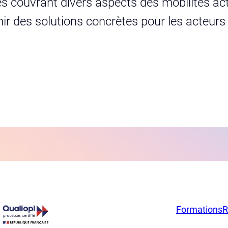
s couvrant divers aspects des mobilités act
urnir des solutions concrètes pour les acteur
Formations
R