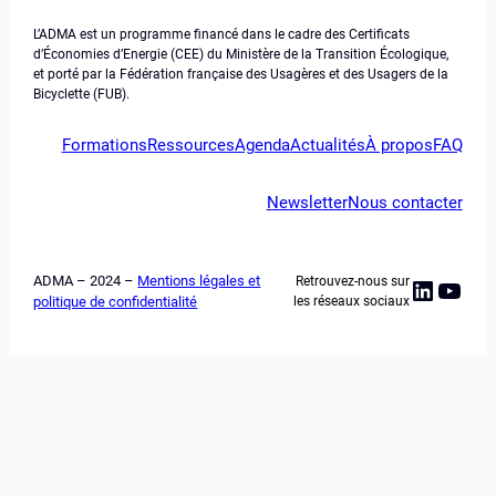
L’ADMA est un programme financé dans le cadre des Certificats
d’Économies d’Energie (CEE) du Ministère de la Transition Écologique,
et porté par la Fédération française des Usagères et des Usagers de la
Bicyclette (FUB).
Formations
Ressources
Agenda
Actualités
À propos
FAQ
Newsletter
Nous contacter
ADMA – 2024 –
Mentions légales et
Retrouvez-nous sur
Linked
YouT
politique de confidentialité
les réseaux sociaux