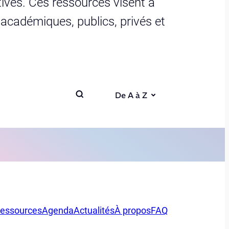
ives. Ces ressources visent à
s académiques, publics, privés et
De A à Z
essources
Agenda
Actualités
À propos
FAQ