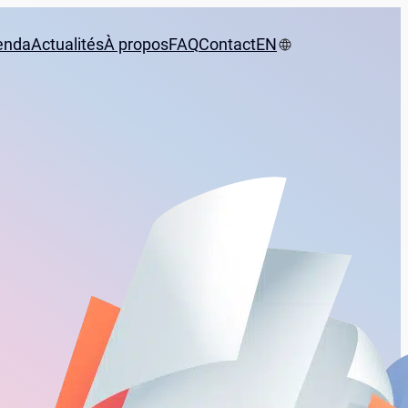
enda
Actualités
À propos
FAQ
Contact
EN