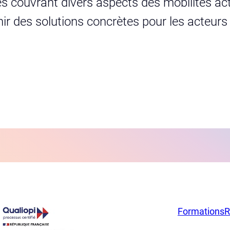
s couvrant divers aspects des mobilités act
urnir des solutions concrètes pour les acteur
Formations
R