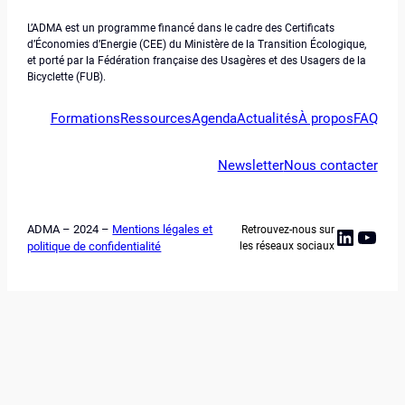
L’ADMA est un programme financé dans le cadre des Certificats
d’Économies d’Energie (CEE) du Ministère de la Transition Écologique,
et porté par la Fédération française des Usagères et des Usagers de la
Bicyclette (FUB).
Formations
Ressources
Agenda
Actualités
À propos
FAQ
Newsletter
Nous contacter
ADMA – 2024 –
Mentions légales et
Retrouvez-nous sur
Linked
YouT
politique de confidentialité
les réseaux sociaux