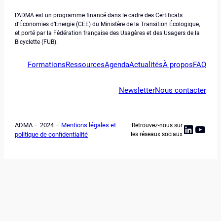
L’ADMA est un programme financé dans le cadre des Certificats
d’Économies d’Energie (CEE) du Ministère de la Transition Écologique,
et porté par la Fédération française des Usagères et des Usagers de la
Bicyclette (FUB).
Formations
Ressources
Agenda
Actualités
À propos
FAQ
Newsletter
Nous contacter
ADMA – 2024 –
Mentions légales et
Retrouvez-nous sur
Linked
YouT
politique de confidentialité
les réseaux sociaux