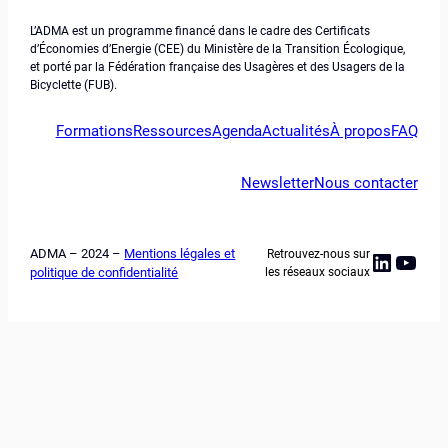
L’ADMA est un programme financé dans le cadre des Certificats
d’Économies d’Energie (CEE) du Ministère de la Transition Écologique,
et porté par la Fédération française des Usagères et des Usagers de la
Bicyclette (FUB).
Formations
Ressources
Agenda
Actualités
À propos
FAQ
Newsletter
Nous contacter
ADMA – 2024 –
Mentions légales et
Retrouvez-nous sur
Linked
YouT
politique de confidentialité
les réseaux sociaux